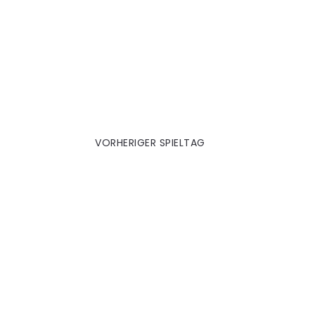
1. Hannover (A)
VORHERIGER SPIELTAG