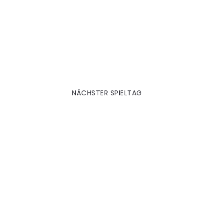
Relegation | Karlsruhe (A)
NÄCHSTER SPIELTAG