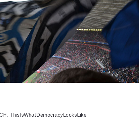
H: ThisIsWhatDemocracyLooksLike