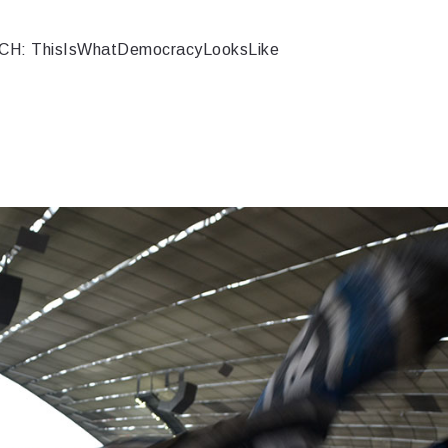
H: ThisIsWhatDemocracyLooksLike