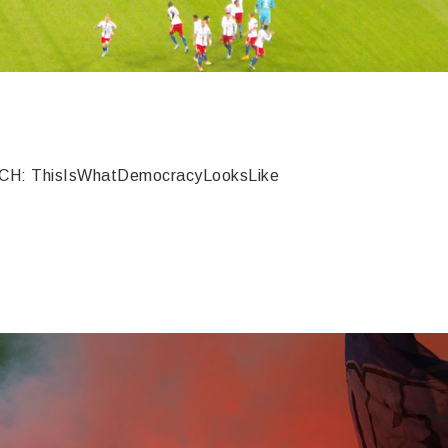
H: ThisIsWhatDemocracyLooksLike