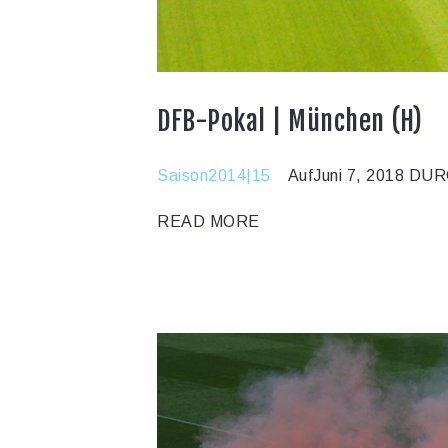
DFB-Pokal | München (H)
Saison2014|15
AufJuni 7, 2018
DURC
READ MORE