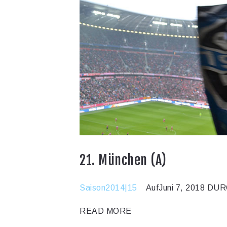
21. München (A)
Saison2014|15
AufJuni 7, 2018
DURC
READ MORE