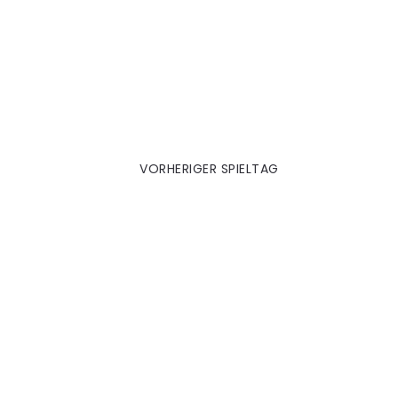
M'gladbach 2003|04
VORHERIGER SPIELTAG