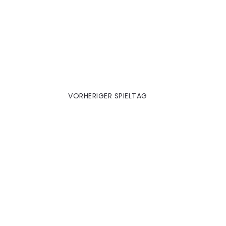
Stuttgart 2010|11
VORHERIGER SPIELTAG