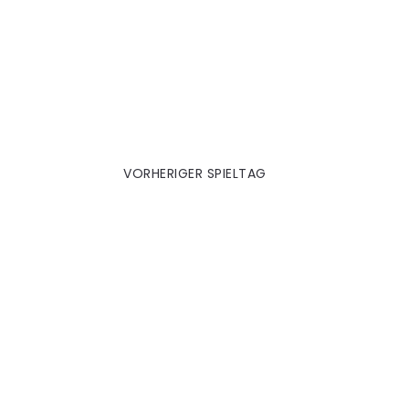
Homburg 2001|02
VORHERIGER SPIELTAG