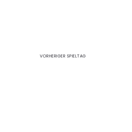
Osnabrück 2009|2010
VORHERIGER SPIELTAG