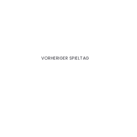
M'Gladbach 2013|14
VORHERIGER SPIELTAG