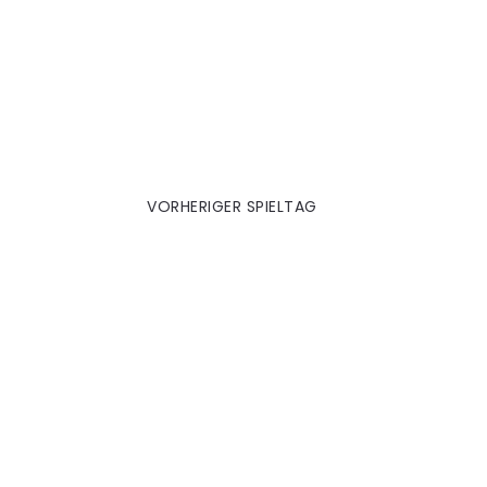
Schalke 2005|06
VORHERIGER SPIELTAG