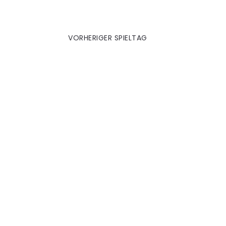
1. Schalke (H)
VORHERIGER SPIELTAG