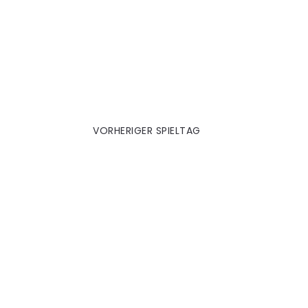
berlin 15|16
VORHERIGER SPIELTAG