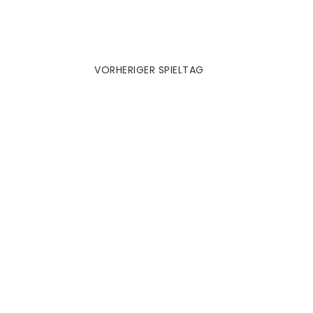
DFB-Pokal | Jena (A)
VORHERIGER SPIELTAG